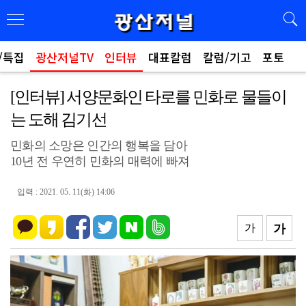
/특집
광산저널TV
인터뷰
대표칼럼
칼럼/기고
포토
[인터뷰] 서양문화인 타로를 민화로 물들이
는 도해 김기선
민화의 소망은 인간의 행복을 담아
10년 전 우연히 민화의 매력에 빠져
입력 : 2021. 05. 11(화) 14:06
가
가