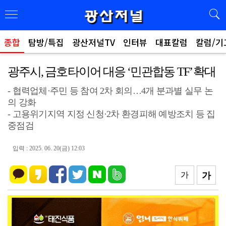
종합
탐방/특집
광산저널TV
인터뷰
대표칼럼
칼럼/기
광주시, 금호타이어 대응 ‘민관합동 TF’ 확대
- 협력업체·주민 등 참여 2차 회의…4개 분과별 실무 논
의 강화
- 고용위기지역 지정 신청·2차 환경피해 예방조치 등 집
중점검
입력 : 2025. 06. 20(금) 12:03
가
가