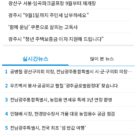
광산구 서봉·임곡파크골프장 9월부터 재개장
광주시 “9월1일까지 주민세 납부하세요”
‘함께 운남’ 쿠폰으로 살피는 고독사
광주시 “청년 주택보증금 이자 지원해 드립니다”
실시간뉴스
많이 본 뉴스
1
공병철 광산구의회 의장, 전남광주통합특별시 시·군·구의회 의장협의회 부회장 선출
2
우즈벡서 봉사·공공외교 펼칠 ‘광주글로벌원정대’ 찾습니다
3
전남광주통합특별시, 농업용 면세유 특례 3년 연장 환영
4
민형배 시장, 현경양수장서 가뭄 대응 농업용수 공급 점검
5
전남광주특별시, 전국 최초 ‘섬 반값 여행’