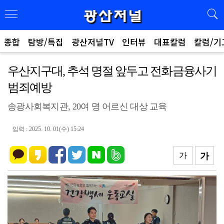
종합
탐방/특집
광산저널TV
인터뷰
대표칼럼
칼럼/기
우산지구대, 추석 명절 앞두고 전화금융사기
범죄예방
송광사회복지관, 20여 명 어르신 대상 교육
입력 : 2025. 10. 01(수) 15:24
가
가