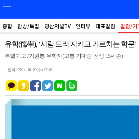
종합
탐방/특집
광산저널TV
인터뷰
대표칼럼
칼럼/기
유학(儒學), ‘사람 도리 지키고 가르치는 학문’
특별기고 /기원봉 유학자(고봉 기대승 선생 15세손)
입력 : 2024. 10. 09(수) 17:40