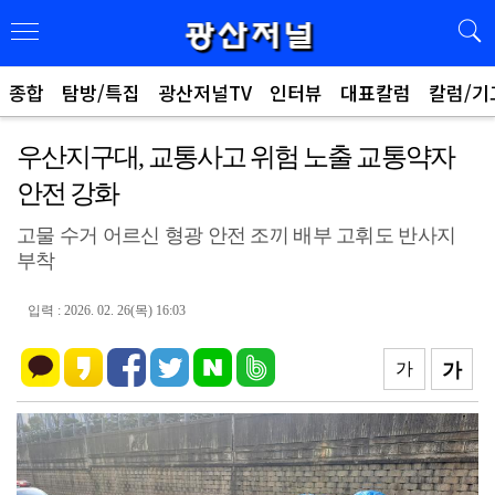
종합
탐방/특집
광산저널TV
인터뷰
대표칼럼
칼럼/기
우산지구대, 교통사고 위험 노출 교통약자
안전 강화
고물 수거 어르신 형광 안전 조끼 배부 고휘도 반사지
부착
입력 : 2026. 02. 26(목) 16:03
가
가