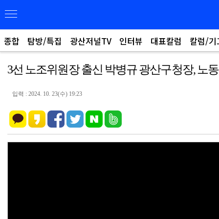
종합
탐방/특집
광산저널TV
인터뷰
대표칼럼
칼럼/기
3선 노조위원장 출신 박병규 광산구청장, 노동
입력 : 2024. 10. 23(수) 19:23