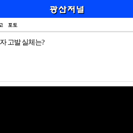
고
포토
자 고발 실체는?