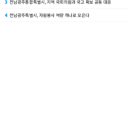
3
전남광주통합특별시, 지역 국회의원과 국고 확보 공동 대응
4
전남광주특별시, 자원봉사 역량 하나로 모은다
5
전남광주특별시, 염전 노동자 노동권 보호 협력체계 구축
6
전남광주특별시, 농업재해 피해복구비 81억 원 지원
7
“휴가철 밤늦게 아플 땐 공공심야 어린이병원·약국 이용하세요”
8
광산경찰서·지역사회, 합동결혼식으로 감사 전해
9
배홍석 광산구의원 “공정한 인사 · 조직관리 시스템 ”마련 촉구
10
전남광주통합특별시, 청년 창업가 121명 2년간 밀착 지원